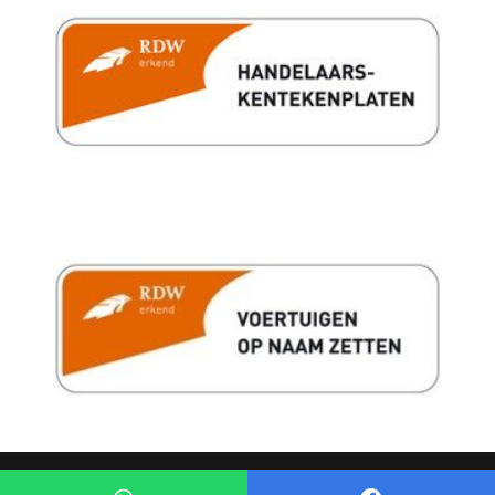
Anti doorslip regeling
Bestuurdersairbag
Bluetooth
Elektronisch stabiliteits programma
Hoofd airbag(s) achter
Hoofd airbag(s) voor
Knie airbag(s)
Passagiersairbag
Sportstuur leder
Zij airbag(s) achter
Zij airbag(s) voor
Mogelijk gemaakt door
Mobilox