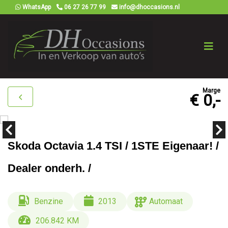
WhatsApp
06 27 26 77 99
info@dhoccasions.nl
Marge
€ 0,-
Skoda Octavia 1.4 TSI / 1STE Eigenaar! /
Dealer onderh. /
Benzine
2013
Automaat
206.842 KM