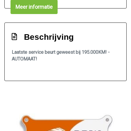
Sportstuur
Meer informatie
Stuur en versnellingspook (kunst)leder
Stuur verstelbaar
Stuurbekrachtiging
Beschrijving
Stuurbekrachtiging snelheidsafhankelijk
Laatste service beurt geweest bij 195.000KM! -
Voorstoelen verwarmd
AUTOMAAT!
Exterieur
Achterruitwisser
Buitensp.elektr.inklap en aut. dimmend
Buitenspiegels elektrisch verstel- en
verwarmbaar
Centrale vergrendeling
Centrale vergrendeling met afstandsbediening