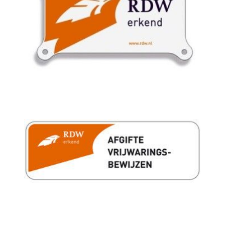
Dimlichten automatisch
Extra getint glas achter
Led achterlichten
Lichtmetalen velgen 17"
Metaalkleur
Mistlampen voor
Onderhoudsboekjes
Parkeersensor achter
Ruitensproeiers/wisserbladen verwarmbaar
Sportvelgen
Verwarmde voorruit
Overige
Anti blokkeer systeem