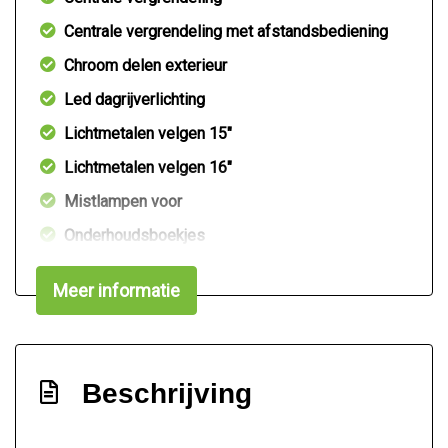
Centrale vergrendeling met afstandsbediening
Chroom delen exterieur
Led dagrijverlichting
Lichtmetalen velgen 15"
Lichtmetalen velgen 16"
Mistlampen voor
Onderhoudsboekjes
Parkeersensor achter
Meer informatie
Sportvelgen
Verwarmde voorruit
Interieur
Beschrijving
Achterbank in delen neerklapbaar