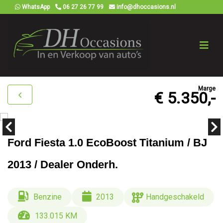
WhatsApp
06 27 26 77 99
info@dhoccasions.nl
Marge
€ 5.350,-
Ford Fiesta 1.0 EcoBoost Titanium / BJ
2013 / Dealer Onderh.
Benzine
2013
Handgeschakeld
133.015 KM