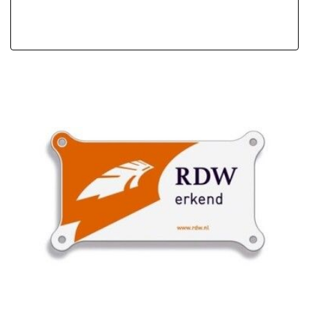
Airco
Airco automatisch
Armsteun voor
Bestuurdersstoel in hoogte verstelbaar
Elektrische ramen voor
Stuur leder
Stuurbekrachtiging
Voorstoelen verwarmd
Overige
Anti blokkeer systeem
Bestuurdersairbag
Elektronisch stabiliteits programma
Elektronische remkrachtverdeling