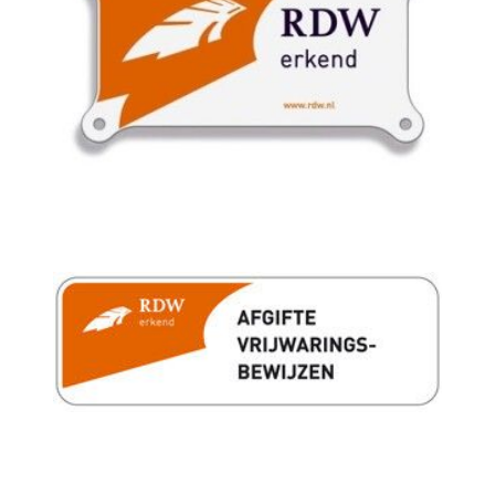
Elektronische remkrachtverdeling
Hoofd airbag(s) achter
Hoofd airbag(s) voor
Passagiersairbag
Zij airbag(s) voor