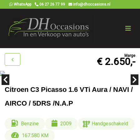
WhatsApp
06 27 26 77 99
info@dhoccasions.nl
Marge
€ 2.650,-
Citroen C3 Picasso 1.6 VTi Aura / NAVI /
AIRCO / 5DRS /N.A.P
Benzine
2009
Handgeschakeld
167.580 KM