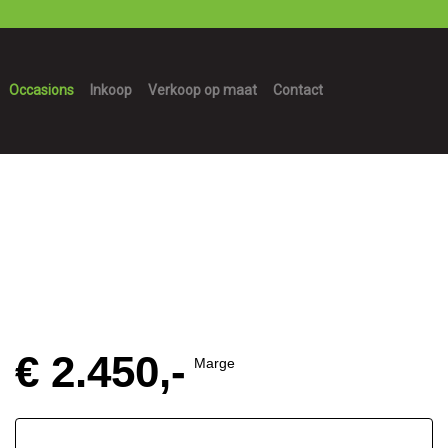
Occasions
Inkoop
Verkoop op maat
Contact
€ 2.450,-
Marge