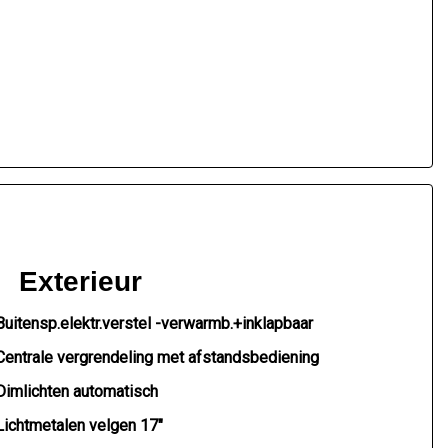
Exterieur
Buitensp.elektr.verstel -verwarmb.+inklapbaar
Centrale vergrendeling met afstandsbediening
Dimlichten automatisch
Lichtmetalen velgen 17"