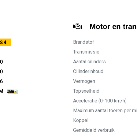
Motor en tra
Brandstof
S4
Transmissie
Aantal cilinders
10
Cilinderinhoud
10
Vermogen
26
Topsnelheid
KM
Acceleratie (0-100 km/h)
Maximum aantal toeren per m
Koppel
Gemiddeld verbruik