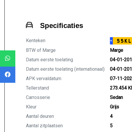
Specificaties
Kenteken
55KL
NL
BTW of Marge
Marge
Datum eerste toelating
04-01-20
Datum eerste toelating (internationaal)
04-01-20
APK vervaldatum
07-11-20
Tellerstand
273.454 
Carrosserie
Sedan
Kleur
Grijs
Aantal deuren
4
Aantal zitplaatsen
5