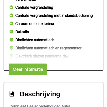
Centrale vergrendeling
Centrale vergrendeling met afstandsbediening
Chroom delen exterieur
Dakrails
Dimlichten automatisch
Dimlichten automatisch en regensensor
Elektrisch glazen panorama-dak
Extra getint glas achter
Meer informatie
Keyless entry
Led achterlichten
Led dagrijverlichting
Beschrijving
Led koplampen
Lichtmetalen velgen 16"
Compleet Dealer onderhouden Auto!