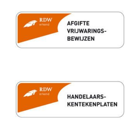
Armsteun achter
Armsteun voor
Bagage-scheidingsnet
Bagagedek
Binnenspiegel automatisch dimmend
Buitentemperatuurmeter
Comfortstoel(en)
Elektrisch verstelbare bestuurdersstoel
Elektrische ramen achter
Elektrische ramen voor
Elektrische ramen voor en achter
Lendesteun(en) verstelbaar
Stuur en versnellingspook (kunst)leder
Stuur verstelbaar