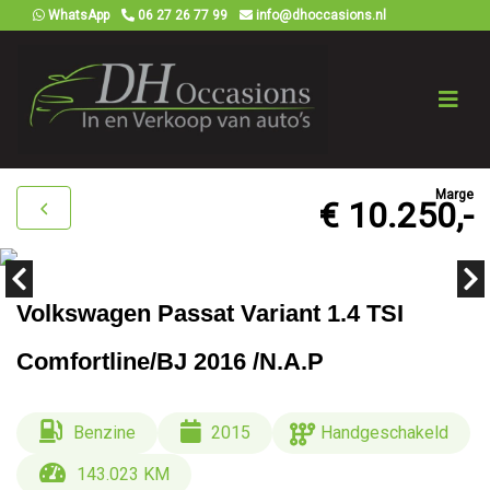
WhatsApp
06 27 26 77 99
info@dhoccasions.nl
Marge
€ 10.250,-
Volkswagen Passat Variant 1.4 TSI
Comfortline/BJ 2016 /N.A.P
Benzine
2015
Handgeschakeld
143.023 KM