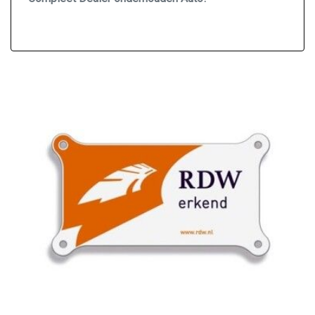
Metaalkleur
Mistlampen voor
Mistlampen voor adaptief
Onderhoudsboekjes
Parkeersensor voor en achter
Sportvelgen
Interieur
Achterbank in delen neerklapbaar
Achterbank verwarmd
Airco
Airco automatisch
Airco separaat achter