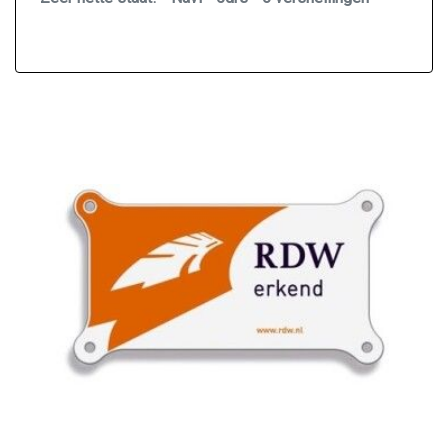
Knie airbag(s)
Passagiersairbag
Zij airbag(s) voor
Exterieur
Buitenspiegels elektrisch verstel- en
verwarmbaar
Centrale vergrendeling met afstandsbediening
Dimlichten automatisch
Lichtmetalen velgen 16"
Mistlampen voor
Mistlampen voor adaptief