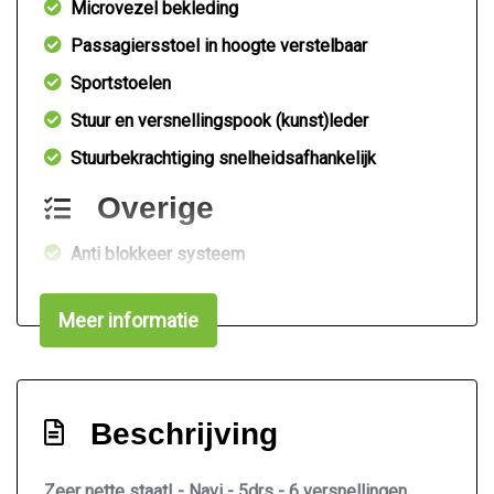
Microvezel bekleding
Passagiersstoel in hoogte verstelbaar
Sportstoelen
Stuur en versnellingspook (kunst)leder
Stuurbekrachtiging snelheidsafhankelijk
Overige
Anti blokkeer systeem
Anti doorslip regeling
Meer informatie
Bestuurdersairbag
Elektronisch stabiliteits programma
Elektronische remkrachtverdeling
Beschrijving
Hoofd airbag(s) achter
Hoofd airbag(s) voor
Zeer nette staat! - Navi - 5drs - 6 versnellingen