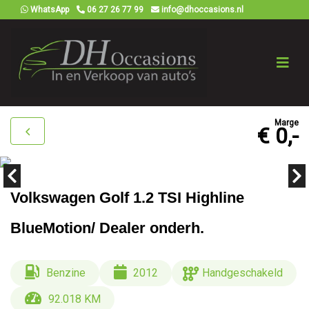
WhatsApp
06 27 26 77 99
info@dhoccasions.nl
Marge
€ 0,-
Volkswagen Golf 1.2 TSI Highline
BlueMotion/ Dealer onderh.
Benzine
2012
Handgeschakeld
92.018 KM